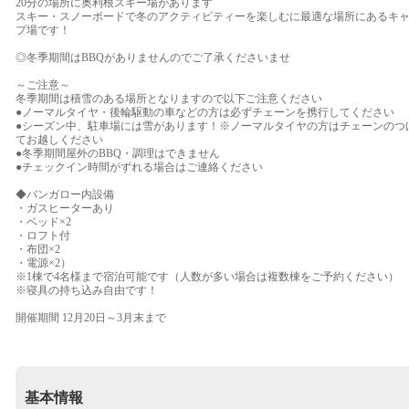
20分の場所に奥利根スキー場があります
スキー・スノーボードで冬のアクティビティーを楽しむに最適な場所にあるキ
プ場です！
◎冬季期間はBBQがありませんのでご了承くださいませ
～ご注意～
冬季期間は積雪のある場所となりますので以下ご注意ください
●ノーマルタイヤ・後輪駆動の車などの方は必ずチェーンを携行してください
●シーズン中、駐車場には雪があります！※ノーマルタイヤの方はチェーンのつ
てお越しください
●冬季期間屋外のBBQ・調理はできません
●チェックイン時間がずれる場合はご連絡ください
◆バンガロー内設備
・ガスヒーターあり
・ベッド×2
・ロフト付
・布団×2
・電源×2）
※1棟で4名様まで宿泊可能です（人数が多い場合は複数棟をご予約ください）
※寝具の持ち込み自由です！
開催期間 12月20日～3月末まで
基本情報