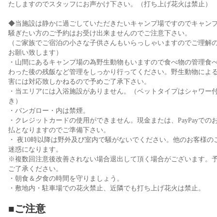
たしますのでスタッフにお声かけ下さい。（打ち上げ花火は禁止）
◆当施設は静かに過ごしていただきたいキャンプ場ですのでキャン
騒ぎたい方のご予約はお受け出来ませんのでご注意下さい。
（ご家族でご宿泊の小さな子供さんもいらっしゃいますのでご理解
お願い致します）
・山間にあるキャンプ場の為野生動物もいますので食べ物の管理食
わった後の残飯など管理をしっかり行ってください。野生動物によ
害には対応致しかねるので予めご了承下さい。
・当エリアには入浴施設がありません。（ベットタイプはシャワー
き）
・バンガロー・内は禁煙。
・クレジットカードの使用ができません。現金または、PayPayでの
払となりますのでご準備下さい。
・ 夜10時以降は野外及び室内で騒がないでください。他のお客様の
迷惑になります。
※複数回注意後改善されない場合退出して頂く場合がございます。
ご了承ください。
・朝食＆夕食の時間を守りましょう。
・敷地内・駐車場での花火禁止、近隣でも打ち上げ花火は禁止。
■ご注意