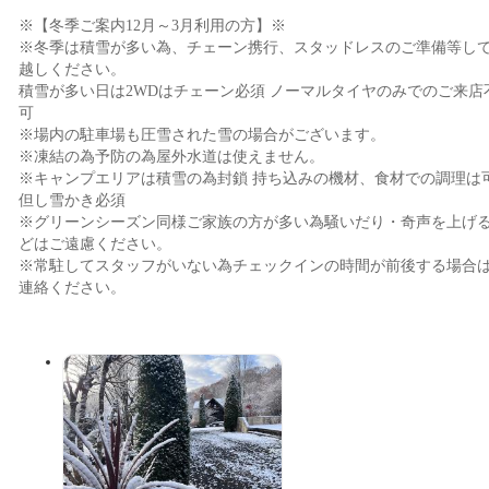
※【冬季ご案内12月～3月利用の方】※
※冬季は積雪が多い為、チェーン携行、スタッドレスのご準備等し
越しください。
積雪が多い日は2WDはチェーン必須 ノーマルタイヤのみでのご来店
可
※場内の駐車場も圧雪された雪の場合がございます。
※凍結の為予防の為屋外水道は使えません。
※キャンプエリアは積雪の為封鎖 持ち込みの機材、食材での調理は
但し雪かき必須
※グリーンシーズン同様ご家族の方が多い為騒いだり・奇声を上げ
どはご遠慮ください。
※常駐してスタッフがいない為チェックインの時間が前後する場合
連絡ください。