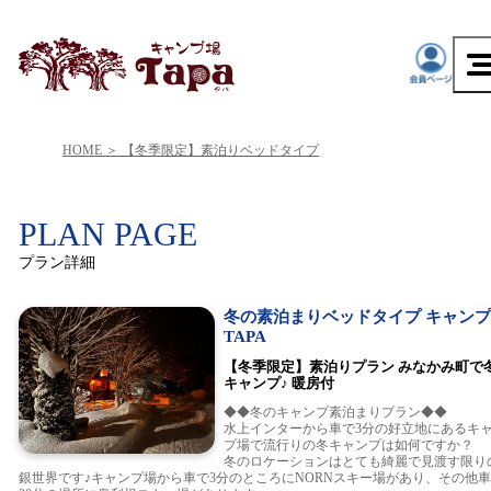
HOME
【冬季限定】素泊りベッドタイプ
PLAN PAGE
プラン詳細
冬の素泊まりベッドタイプ キャン
TAPA
【冬季限定】素泊りプラン みなかみ町で
キャンプ♪ 暖房付
◆◆冬のキャンプ素泊まりプラン◆◆
水上インターから車で3分の好立地にあるキ
プ場で流行りの冬キャンプは如何ですか？
冬のロケーションはとても綺麗で見渡す限り
銀世界です♪キャンプ場から車で3分のところにNORNスキー場があり、その他