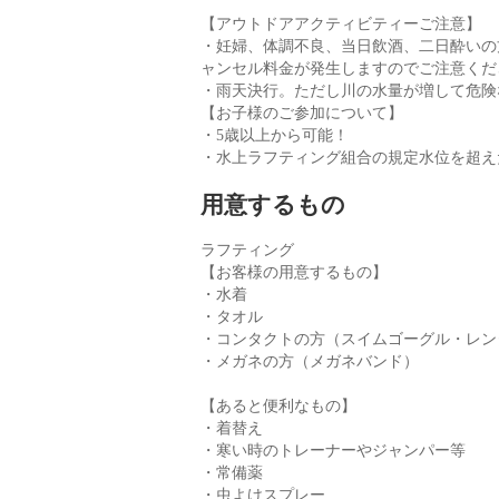
【アウトドアアクティビティーご注意】
・妊婦、体調不良、当日飲酒、二日酔いの
ャンセル料金が発生しますのでご注意くだ
・雨天決行。ただし川の水量が増して危険
【お子様のご参加について】
・5歳以上から可能！
・水上ラフティング組合の規定水位を超え
用意するもの
ラフティング
【お客様の用意するもの】
・水着
・タオル
・コンタクトの方（スイムゴーグル・レン
・メガネの方（メガネバンド）
【あると便利なもの】
・着替え
・寒い時のトレーナーやジャンパー等
・常備薬
・虫よけスプレー