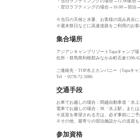
・当日ラフティンングの場合→11:00集合
・翌日ラフティングの場合→16:00→宿泊→翌
※当日の天候と水量、お客様の混み具合に
※週末祭日などに高速道路をご利用のお客
集合場所
アジアンキャンプリゾートTapaキャンプ場
住所・群馬県利根郡みなかみ町石倉1596-6
ご連絡先・TOP水上カンパニー（Tapaキ
Tel ・0278-72-5086
交通手段
お車でお越しの場合：関越自動車道「水上I.
電車でお越しの場合：JR「水上駅」また
※送迎を希望される方は、必ず事前にご予
※その他、最寄りの宿泊施設からの送迎も
参加資格