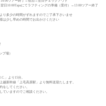
→14:00ツアー終了→宿泊→翌日チェックアウト
日10:00Tapaにてラフティングの準備（受付）→13:00ツアー終了
より多少の時間がずれますのでご了承下さいませ
様は少し早めの時間でお出かけください
2
ャンプ場）
C.」より15分。
は上越新幹線「上毛高原駅」より無料送迎たします。
約をしてください。
していますのでご相談ください。