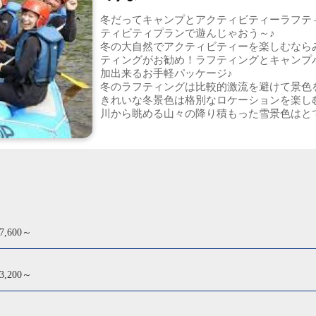
冬だってキャンプとアクティビティーラフテ
ティビティプランで遊んじゃおう～♪
冬の大自然でアクティビティーを楽しむなら
ティングがお勧め！ラフティングとキャンプ
加出来るお手軽パッケージ♪
冬のラフティングは比較的激流を避けて景色
きれいな冬景色は格別なロケーションを楽しむ
川から眺める山々の降り積もった雪景色はとて
,600～
,200～