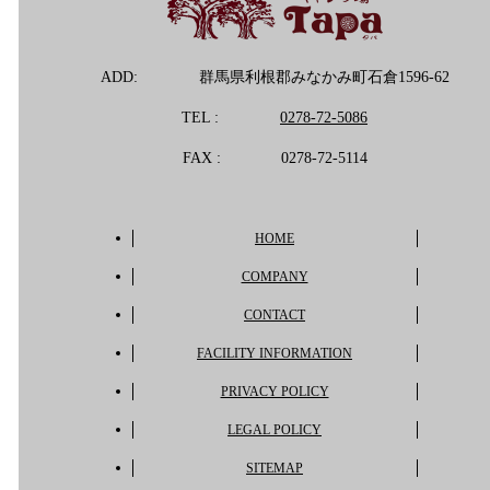
ADD:
群馬県利根郡みなかみ町石倉1596-62
TEL :
0278-72-5086
FAX :
0278-72-5114
HOME
COMPANY
CONTACT
FACILITY INFORMATION
PRIVACY POLICY
LEGAL POLICY
SITEMAP