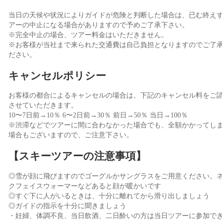
当日の天候や状況によりガイドが危険と判断した場合は、已む終え
アーの中止になる場合がありますので予めご了承下さい。
※完全中止の場合、ツアー料金はいただきません。
※お客様が当社まで来られた交通費は自己負担となりますのでご了
ださい。
キャンセルポリシー
お客様の都合によるキャンセルの場合は、下記のキャンセル料をご
させていただきます。
10〜7日前→10％ 6〜2日前→30％ 前日→50％ 当日→100％
※渋滞などでツアーに間に合わなかった場合でも、全額かかってし
場合もございますので、ご注意下さい。
【スキーツアーの注意事項】
◎雪が顔に飛びますのでゴーグルかサングラスをご用意ください。
クフェイスウォーマーなどあると顔が暖かいです
◎すぐ下に人がいるときは、十分に離れてから滑り出しましょう
◎ガイドの指示を十分に聞きましょう
・妊婦、体調不良、当日飲酒、二日酔いの方は当日ツアーに参加で