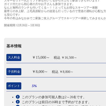
スキーセット一式とリフト券も付いてるから手ぶらで参加できちゃいます♪
ガイド付だから初心者の方やお子さんも参加できます。
なんと無料のランチも付いてくる～！！とってもお得なスキーツアー体験
最寄りの水上駅、上毛高原駅からの送迎も行っているので雪道の運転が心配な
も安心です♪
今年の冬はみなかみでご家族ご友人グループでスキーツアー体験してみません
開催期間 12月20日～3月30日
基本情報
￥15,000～
大人料金
税込 ￥16,500～
￥8,000～
子供料金
税込 ￥8,800～
ポイント
5%
このプランの参加可能人数は2～20名です。
このプランは前日の16時まで予約ができます。