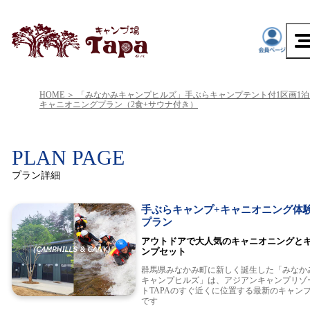
HOME
「みなかみキャンプヒルズ」手ぶらキャンプテント付1区画1泊
キャニオニングプラン（2食+サウナ付き）
PLAN PAGE
プラン詳細
手ぶらキャンプ+キャニオニング体
プラン
アウトドアで大人気のキャニオニングと
ンプセット
群馬県みなかみ町に新しく誕生した「みなか
キャンプヒルズ」は、アジアンキャンプリゾ
トTAPAのすぐ近くに位置する最新のキャン
です