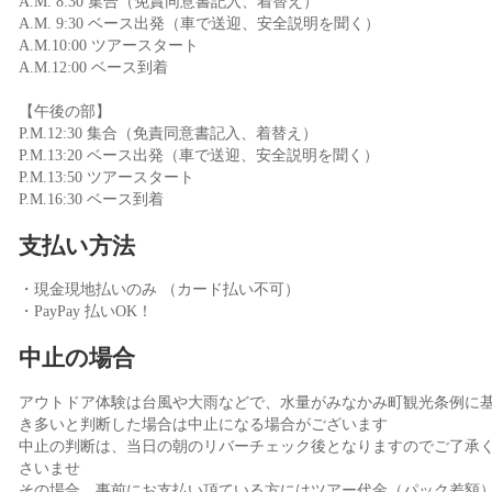
A.M. 8:30 集合（免責同意書記入、着替え）
A.M. 9:30 ベース出発（車で送迎、安全説明を聞く）
A.M.10:00 ツアースタート
A.M.12:00 ベース到着
【午後の部】
P.M.12:30 集合（免責同意書記入、着替え）
P.M.13:20 ベース出発（車で送迎、安全説明を聞く）
P.M.13:50 ツアースタート
P.M.16:30 ベース到着
支払い方法
・現金現地払いのみ （カード払い不可）
・PayPay 払いOK！
中止の場合
アウトドア体験は台風や大雨などで、水量がみなかみ町観光条例に
き多いと判断した場合は中止になる場合がございます
中止の判断は、当日の朝のリバーチェック後となりますのでご了承
さいませ
その場合、事前にお支払い頂ている方にはツアー代金（パック差額