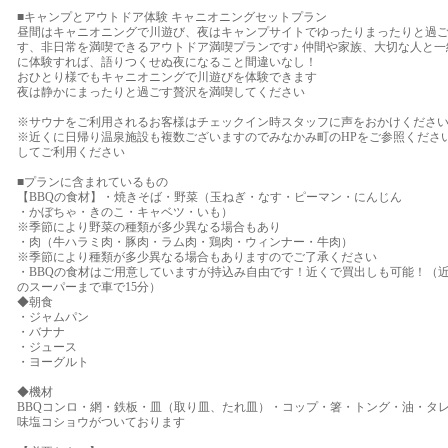
■キャンプとアウトドア体験 キャニオニングセットプラン
昼間はキャニオニングで川遊び、夜はキャンプサイトでゆったりまったりと過
す、非日常を満喫できるアウトドア満喫プランです♪ 仲間や家族、大切な人と一
に体験すれば、語りつくせぬ夜になること間違いなし！
おひとり様でもキャニオニングで川遊びを体験できます
夜は静かにまったりと過ごす贅沢を満喫してください
※サウナをご利用されるお客様はチェックイン時スタッフに声をおかけくださ
※近くに日帰り温泉施設も複数ございますのでみなかみ町のHPをご参照くださ
してご利用ください
■プランに含まれているもの
【BBQの食材】・焼きそば・野菜（玉ねぎ・なす・ピーマン・にんじん
・かぼちゃ・きのこ・キャベツ・いも）
※季節により野菜の種類が多少異なる場合もあり
・肉（牛ハラミ肉・豚肉・ラム肉・鶏肉・ウィンナー・牛肉）
※季節により種類が多少異なる場合もありますのでご了承ください
・BBQの食材はご用意していますが持込み自由です！近くで買出しも可能！（
のスーパーまで車で15分）
◆朝食
・ジャムパン
・バナナ
・ジュース
・ヨーグルト
◆機材
BBQコンロ・網・鉄板・皿（取り皿、たれ皿）・コップ・箸・トング・油・タ
味塩コショウがついております