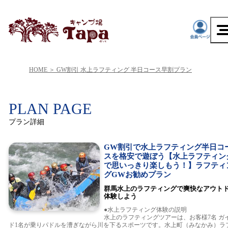
HOME
GW割引 水上ラフティング 半日コース早割プラン
PLAN PAGE
プラン詳細
GW割引で水上ラフティング半日コ
スを格安で遊ぼう【水上ラフティン
で思いっきり楽しもう！】ラフティ
グGWお勧めプラン
群馬水上のラフティングで爽快なアウト
体験しよう
●水上ラフティング体験の説明
水上のラフティングツアーは、お客様7名 ガ
ド1名が乗りパドルを漕ぎながら川を下るスポーツです。水上町（みなかみ）ラ