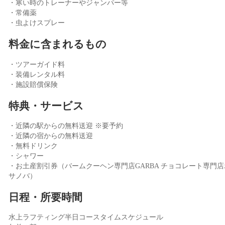
・寒い時のトレーナーやジャンパー等
・常備薬
・虫よけスプレー
料金に含まれるもの
・ツアーガイド料
・装備レンタル料
・施設賠償保険
特典・サービス
・近隣の駅からの無料送迎 ※要予約
・近隣の宿からの無料送迎
・無料ドリンク
・シャワー
・お土産割引券（バームクーヘン専門店GARBA チョコレート専門店
サノバ）
日程・所要時間
水上ラフティング半日コースタイムスケジュール