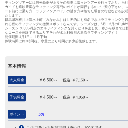
ティングツアーには観光条例がありその基準に沿ったツアーを行っており、当
ガイドも経験豊富なラフティング専門のガイドが同行するのでご安心下さい、
ート前には乗り方・ラフティングパドルの漕ぎ方や落ちた場合の行動などを説
たします。
群馬県利根川上流水上町（みなかみ）は世界的にも有名で水上ラフティングと
れる程のラフティングの激流スポットなんです。シーズンは、5月・6月のHighWat
シーズン スリル満点のエキサイティングな川くだりを楽しめ、春から秋までは
なコースを体験できるエリアそれが水上利根川の激流ラフティングです！
開催期間 4月1日～11月下旬
体験時間は約3時間程、水量により時間が多少前後致します。
基本情報
￥6,500～
大人料金
税込 ￥7,150～
￥4,500～
子供料金
税込 ￥4,950～
ポイント
5%
このプランの参加可能人数は2～100名です。