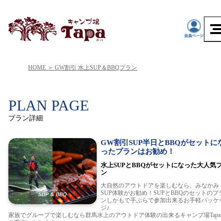
HOME
GW割引 水上SUP＆BBQプラン
PLAN PAGE
プラン詳細
GW割引SUP半日とBBQがセットに
ったプランはお勧め！
水上SUPとBBQがセットになった大人気
ン
大自然のアウトドアを楽しむなら、みなかみ
SUP体験がお勧め！SUPとBBQのセットのプ
ンしかもで手ぶらで参加出来るお手軽パッケ
ジ♪
家族でグループで楽しむなら群馬水上のアウトドア体験の出来るキャンプ場Tapa