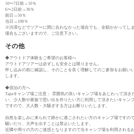
10〜7日前→10％
6〜2日前→30％
前日→50％
当日→100％
※渋滞などでツアーに間に合わなかった場合でも、全額かかってし
場合もございますので、ご注意下さい。
その他
◆アウトドア体験をご希望のお客様へ
アウトドアツアーは必ずしも安全とは限りません。
申し込みの前に確認し、そのことを良く理解してのご参加をお願い
します。
◆宿泊の方へ
Tapaキャンプ場ご注意： 雰囲気の良いキャンプ場をあじわって頂き
い、少人数や家族で思い出を作りたい方に利用して頂きたいキャン
ですので、大人数・大騒ぎする方はお断りいたします。
自然を楽しみに来られて静かに過ごされたい方のキャンプ場ですの
騒いだり、大声を出すことは禁止いたします。
近隣や周りの方のご迷惑となりますので当キャンプ場を利用される