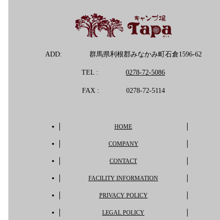
ADD:
群馬県利根郡みなかみ町石倉1596-62
TEL :
0278-72-5086
FAX :
0278-72-5114
HOME
COMPANY
CONTACT
FACILITY INFORMATION
PRIVACY POLICY
LEGAL POLICY