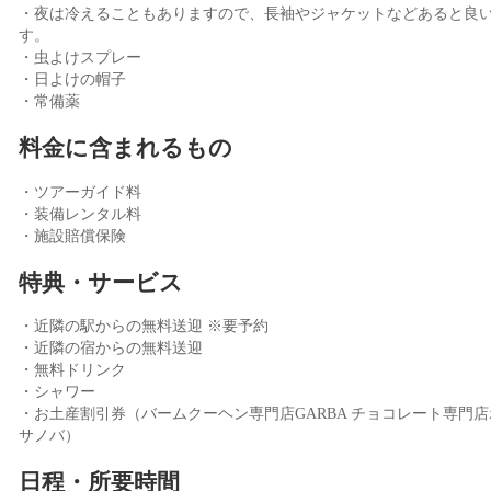
・夜は冷えることもありますので、長袖やジャケットなどあると良
す。
・虫よけスプレー
・日よけの帽子
・常備薬
料金に含まれるもの
・ツアーガイド料
・装備レンタル料
・施設賠償保険
特典・サービス
・近隣の駅からの無料送迎 ※要予約
・近隣の宿からの無料送迎
・無料ドリンク
・シャワー
・お土産割引券（バームクーヘン専門店GARBA チョコレート専門店
サノバ）
日程・所要時間