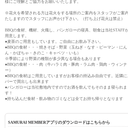
様にご理解とご協力をお願いいたします。
※花火を希望される方は花火をする場所のご案内をスタッフがご案
たしますのでスタッフにお声かけ下さい。（打ち上げ花火は禁止）
BBQの食材、機材、火熾し、バンガローの寝具、朝食は当社STAFF
用意します。
●麦茶のご用意もしています。ご自由にお飲み下さい。
●BBQの食材・・・焼きそば・野菜（玉ねぎ・なす・ピーマン・にん
ん・かぼちゃ・きのこ・キャベツ・いも）
※季節により野菜の種類が多少異なる場合もあります
●BBQの食材・・・肉（牛ハラミ肉・豚肉・ラム肉・鶏肉・ウィンナ
ー）
●BBQの食材はご用意していますがお客様の持込み自由です。近隣に
パーで買出しも出来ます
●バンガローは当社敷地内ですのでお酒を飲んでもそのまま寝られま
す！
●持ち込んだ食材・飲み物のゴミなどは全てお持ち帰りとなります
SAMURAI MEMBERアプリのダウンロードはこちらから