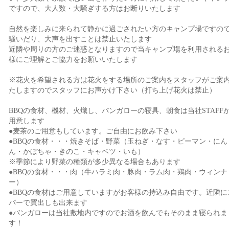
ですので、大人数・大騒ぎする方はお断りいたします
自然を楽しみに来られて静かに過ごされたい方のキャンプ場ですの
騒いだり、大声を出すことは禁止いたします
近隣や周りの方のご迷惑となりますので当キャンプ場を利用される
様にご理解とご協力をお願いいたします
※花火を希望される方は花火をする場所のご案内をスタッフがご案
たしますのでスタッフにお声かけ下さい（打ち上げ花火は禁止）
BBQの食材、機材、火熾し、バンガローの寝具、朝食は当社STAFF
用意します
●麦茶のご用意もしています。ご自由にお飲み下さい
●BBQの食材・・・焼きそば・野菜（玉ねぎ・なす・ピーマン・にん
ん・かぼちゃ・きのこ・キャベツ・いも）
※季節により野菜の種類が多少異なる場合もあります
●BBQの食材・・・肉（牛ハラミ肉・豚肉・ラム肉・鶏肉・ウィンナ
ー）
●BBQの食材はご用意していますがお客様の持込み自由です。近隣に
パーで買出しも出来ます
●バンガローは当社敷地内ですのでお酒を飲んでもそのまま寝られま
す！