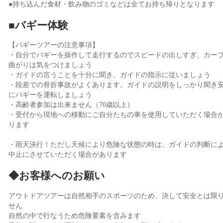
●持ち込んだ食材・飲み物のゴミなどは全てお持ち帰りとなります
■バギー体験
【バギーツアーの注意事項】
・自分でバギーを操作して走行するのでスピードの出しすぎ、カー
曲がりは気をつけましょう
・ガイドの言うことを十分に聞き、ガイドの指示に従いましょう
・段差での骨折事故がよくあります。ガイドの説明をしっかり聞き
にバギーを運転しましょう
・高齢者参加は出来ません（70歳以上）
・受付から現地への移動にご自分たちの車を使用していただく場合
ります
・雨天決行！ただし天候により危険な状態の時は、ガイドの判断に
中止にさせていただく場合があります
◆お客様へのお願い
アウトドアツアーは自然相手のスポーツのため、決して安全とは限
せん
自然の中で行なうため危険要素を含みます