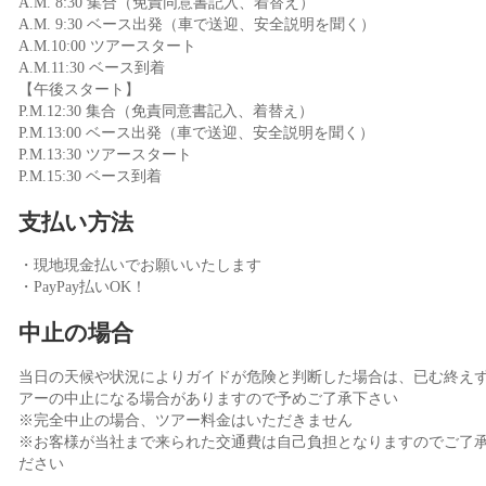
A.M. 8:30 集合（免責同意書記入、着替え）
A.M. 9:30 ベース出発（車で送迎、安全説明を聞く）
A.M.10:00 ツアースタート
A.M.11:30 ベース到着
【午後スタート】
P.M.12:30 集合（免責同意書記入、着替え）
P.M.13:00 ベース出発（車で送迎、安全説明を聞く）
P.M.13:30 ツアースタート
P.M.15:30 ベース到着
支払い方法
・現地現金払いでお願いいたします
・PayPay払いOK！
中止の場合
当日の天候や状況によりガイドが危険と判断した場合は、已む終え
アーの中止になる場合がありますので予めご了承下さい
※完全中止の場合、ツアー料金はいただきません
※お客様が当社まで来られた交通費は自己負担となりますのでご了
ださい