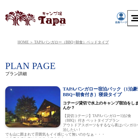
HOME
TAPAバンガロー（BBQ+朝食）ベッドタイプ
PLAN PAGE
プラン詳細
TAPAバンガロー宿泊パック（1泊豪
BBQ+朝食付き）寝袋タイプ
コテージ貸切で水上のキャンプ宿泊をし
んか？
【貸切コテージ】TAPAバンガロー1泊2食
（BBQ）付き ベットタイププラン
アウトドアスポーツをするなら夜はバンガロ
泊したい！
でも山に囲まれて雰囲気もイイ感じって無いのかなぁ・・・