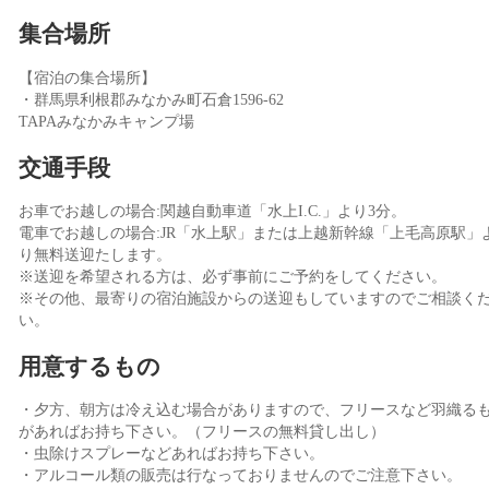
集合場所
【宿泊の集合場所】
・群馬県利根郡みなかみ町石倉1596-62
TAPAみなかみキャンプ場
交通手段
お車でお越しの場合:関越自動車道「水上I.C.」より3分。
電車でお越しの場合:JR「水上駅」または上越新幹線「上毛高原駅」
り無料送迎たします。
※送迎を希望される方は、必ず事前にご予約をしてください。
※その他、最寄りの宿泊施設からの送迎もしていますのでご相談く
い。
用意するもの
・夕方、朝方は冷え込む場合がありますので、フリースなど羽織る
があればお持ち下さい。（フリースの無料貸し出し）
・虫除けスプレーなどあればお持ち下さい。
・アルコール類の販売は行なっておりませんのでご注意下さい。