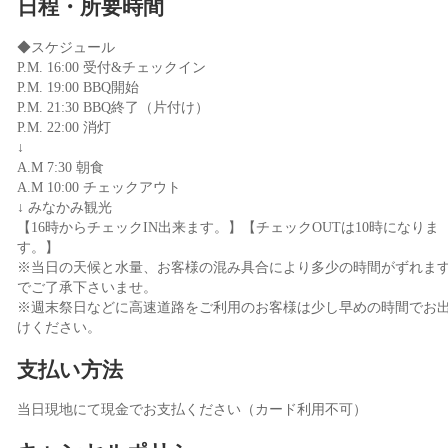
日程・所要時間
◆スケジュール
P.M. 16:00 受付&チェックイン
P.M. 19:00 BBQ開始
P.M. 21:30 BBQ終了（片付け）
P.M. 22:00 消灯
↓
A.M 7:30 朝食
A.M 10:00 チェックアウト
↓ みなかみ観光
【16時からチェックIN出来ます。】【チェックOUTは10時になりま
す。】
※当日の天候と水量、お客様の混み具合により多少の時間がずれま
でご了承下さいませ。
※週末祭日などに高速道路をご利用のお客様は少し早めの時間でお
けください。
支払い方法
当日現地にて現金でお支払ください（カード利用不可）