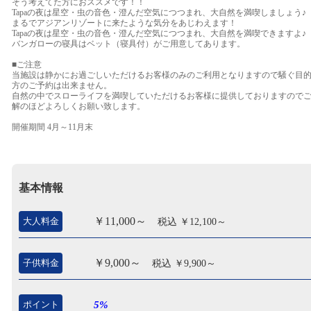
そう考えてた方におススメです！！
Tapaの夜は星空・虫の音色・澄んだ空気につつまれ、大自然を満喫しましょう♪
まるでアジアンリゾートに来たような気分をあじわえます！
Tapaの夜は星空・虫の音色・澄んだ空気につつまれ、大自然を満喫できますよ♪
バンガローの寝具はベット（寝具付）がご用意してあります。
■ご注意
当施設は静かにお過ごしいただけるお客様のみのご利用となりますので騒ぐ目
方のご予約は出来ません。
自然の中でスローライフを満喫していただけるお客様に提供しておりますので
解のほどよろしくお願い致します。
開催期間 4月～11月末
基本情報
￥11,000～
大人料金
税込 ￥12,100～
￥9,000～
子供料金
税込 ￥9,900～
ポイント
5%