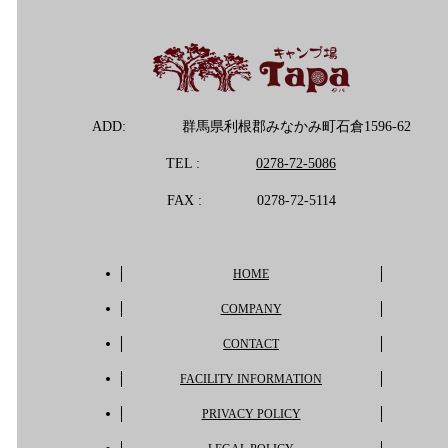
ADD:
群馬県利根郡みなかみ町石倉1596-62
TEL :
0278-72-5086
FAX :
0278-72-5114
HOME
COMPANY
CONTACT
FACILITY INFORMATION
PRIVACY POLICY