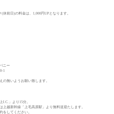
休前日)の料金は、1,000円UPとなります。
パニー
-1
えの無いようお願い致します。
.C.」より15分。
たは上越新幹線「上毛高原駅」より無料送迎たします。
約をしてください。