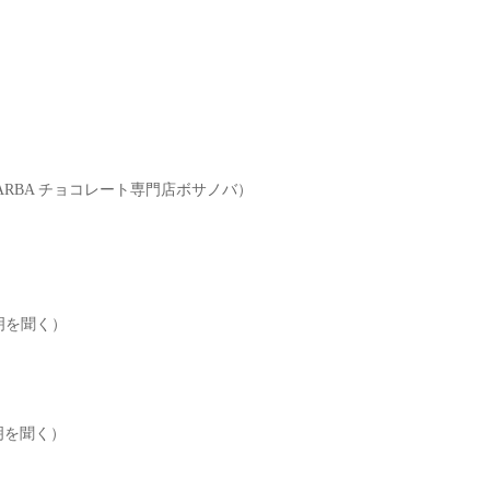
RBA チョコレート専門店ボサノバ）
）
説明を聞く）
）
説明を聞く）