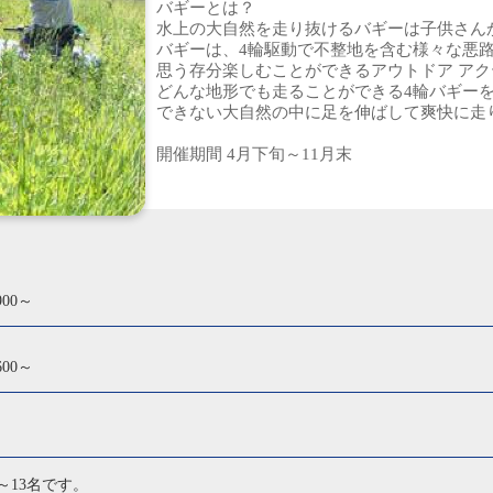
バギーとは？
水上の大自然を走り抜けるバギーは子供さん
バギーは、4輪駆動で不整地を含む様々な悪
思う存分楽しむことができるアウトドア ア
どんな地形でも走ることができる4輪バギー
できない大自然の中に足を伸ばして爽快に走
開催期間 4月下旬～11月末
900～
600～
～13名です。