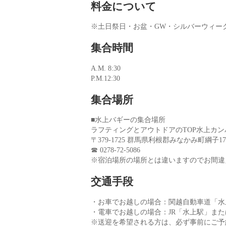
料金について
※土日祭日・お盆・GW・シルバーウィーク(
集合時間
A.M. 8:30
P.M.12:30
集合場所
■水上バギーの集合場所
ラフティングとアウトドアのTOP水上カン
〒379-1725 群馬県利根郡みなかみ町綱子170
☎ 0278-72-5086
※宿泊場所の場所とは違いますのでお間違
交通手段
・お車でお越しの場合：関越自動車道「水上I
・電車でお越しの場合：JR「水上駅」ま
※送迎を希望される方は、必ず事前にご予